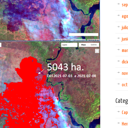
sep
ag
jul
jun
ma
dic
nov
oct
Categ
Cap
Her