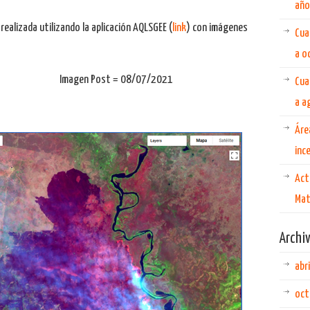
año
ealizada utilizando la aplicación AQLSGEE (
link
) con imágenes
Cua
a o
 Imagen Post = 08/07/2021
Cua
a a
Áre
inc
Act
Mat
Archi
abr
oct